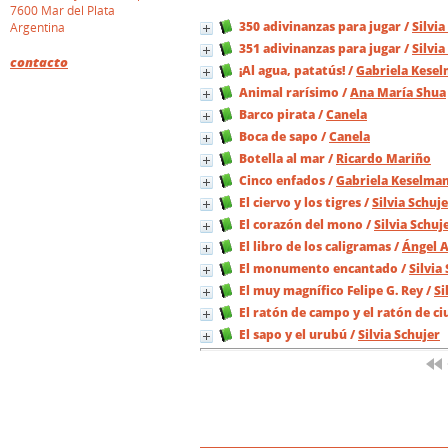
7600 Mar del Plata
350 adivinanzas para jugar
/
Silvia
Argentina
351 adivinanzas para jugar
/
Silvia
contacto
¡Al agua, patatús!
/
Gabriela Kese
Animal rarísimo
/
Ana María Shua
Barco pirata
/
Canela
Boca de sapo
/
Canela
Botella al mar
/
Ricardo Mariño
Cinco enfados
/
Gabriela Keselma
El ciervo y los tigres
/
Silvia Schuj
El corazón del mono
/
Silvia Schuj
El libro de los caligramas
/
Ángel 
El monumento encantado
/
Silvia
El muy magnífico Felipe G. Rey
/
Si
El ratón de campo y el ratón de c
El sapo y el urubú
/
Silvia Schujer