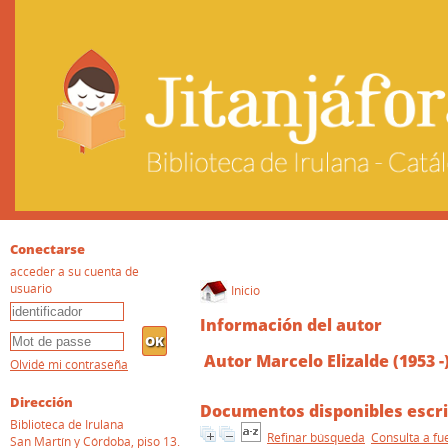
Conectarse
acceder a su cuenta de
usuario
Inicio
Información del autor
Autor Marcelo Elizalde (1953 -
Olvidé mi contraseña
Dirección
Documentos disponibles escri
Biblioteca de Irulana
Refinar búsqueda
Consulta a fu
San Martín y Córdoba, piso 13.