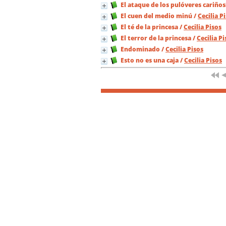
El ataque de los pulóveres cariños
El cuen del medio minú
/
Cecilia P
El té de la princesa
/
Cecilia Pisos
El terror de la princesa
/
Cecilia Pi
Endominado
/
Cecilia Pisos
Esto no es una caja
/
Cecilia Pisos