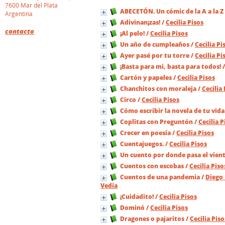
7600 Mar del Plata
ABECETÓN. Un cómic de la A a la Z
Argentina
Adivinan¡zas!
/
Cecilia Pisos
contacto
¡Al pelo!
/
Cecilia Pisos
Un año de cumpleaños
/
Cecilia Pi
Ayer pasé por tu torre
/
Cecilia Pi
¡Basta para mi, basta para todos!
Cartón y papeles
/
Cecilia Pisos
Chanchitos con moraleja
/
Cecilia
Circo
/
Cecilia Pisos
Cómo escribir la novela de tu vida
Coplitas con Preguntón
/
Cecilia P
Crecer en poesía
/
Cecilia Pisos
Cuentajuegos.
/
Cecilia Pisos
Un cuento por donde pasa el vient
Cuentos con escobas
/
Cecilia Piso
Cuentos de una pandemia
/
Diego
Vedia
¡Cuidadito!
/
Cecilia Pisos
Dominó
/
Cecilia Pisos
Dragones o pajaritos
/
Cecilia Piso