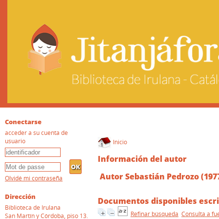
Conectarse
acceder a su cuenta de
usuario
Inicio
Información del autor
Autor Sebastián Pedrozo (1977
Olvidé mi contraseña
Dirección
Documentos disponibles escri
Biblioteca de Irulana
Refinar búsqueda
Consulta a fu
San Martín y Córdoba, piso 13.