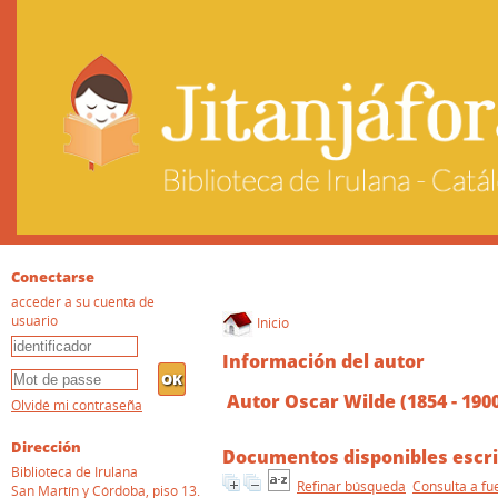
Conectarse
acceder a su cuenta de
usuario
Inicio
Información del autor
Autor Oscar Wilde (1854 - 190
Olvidé mi contraseña
Dirección
Documentos disponibles escri
Biblioteca de Irulana
Refinar búsqueda
Consulta a fu
San Martín y Córdoba, piso 13.