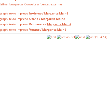
Refinar búsqueda
Consulta a fuentes externas
Invierno
/
Margarita Mainé
Otoño
/
Margarita Mainé
Primavera
/
Margarita Mainé
Verano
/
Margarita Mainé
1
(1 - 4 / 4)