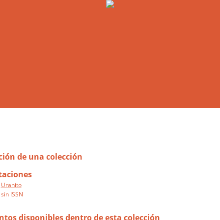
ión de una colección
taciones
Uranito
sin ISSN
os disponibles dentro de esta colección