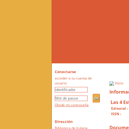
Conectarse
acceder a su cuenta de
usuario
Inicio
Informac
Las 4 Es
Olvidé mi contraseña
Editorial :
ISSN :
Dirección
Document
Biblioteca de Irulana