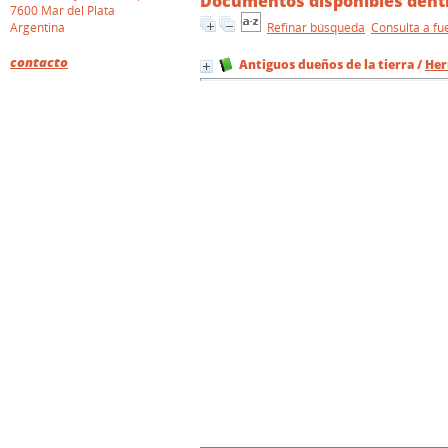
Documentos disponibles dentr
7600 Mar del Plata
Argentina
Refinar búsqueda
Consulta a fu
contacto
Antiguos dueños de la tierra
/
Her