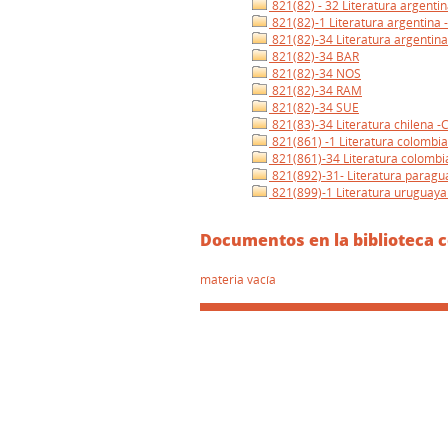
821(82) - 32 Literatura argentin
821(82)-1 Literatura argentina 
821(82)-34 Literatura argentina
821(82)-34 BAR
821(82)-34 NOS
821(82)-34 RAM
821(82)-34 SUE
821(83)-34 Literatura chilena -
821(861) -1 Literatura colombia
821(861)-34 Literatura colombi
821(892)-31- Literatura paragu
821(899)-1 Literatura uruguaya 
Documentos en la biblioteca c
materia vacía