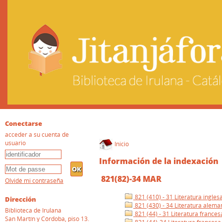
Conectarse
acceder a su cuenta de
usuario
Inicio
Información de la indexación
821(82)-34 MAR
Olvidé mi contraseña
821 (410) - 31 Literatura ingles
Dirección
821 (430) - 34 Literatura alema
Biblioteca de Irulana
821 (44) - 31 Literatura frances
San Martín y Córdoba, piso 13.