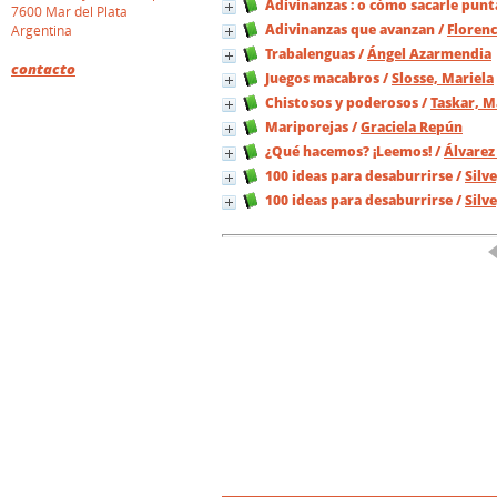
Adivinanzas : o cómo sacarle punt
7600 Mar del Plata
Adivinanzas que avanzan
/
Florenc
Argentina
Trabalenguas
/
Ángel Azarmendia
contacto
Juegos macabros
/
Slosse, Mariela
Chistosos y poderosos
/
Taskar, M
Mariporejas
/
Graciela Repún
¿Qué hacemos? ¡Leemos!
/
Álvarez
100 ideas para desaburrirse
/
Silv
100 ideas para desaburrirse
/
Silv