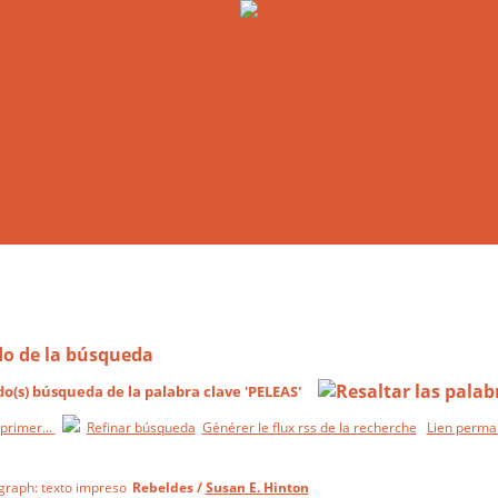
do de la búsqueda
do(s) búsqueda de la palabra clave 'PELEAS'
Refinar búsqueda
Générer le flux rss de la recherche
Lien perma
Rebeldes
/
Susan E. Hinton