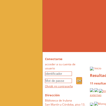
Conectarse
acceder a su cuenta de
usuario
Inicio
Resulta
11 resulta
Olvidé mi contraseña
Dirección
externas
Biblioteca de Irulana
San Martín y Córdoba, piso 13.