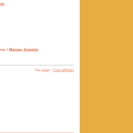
ela
na.
/
Montes, Graciela
Par page :
Tout afficher