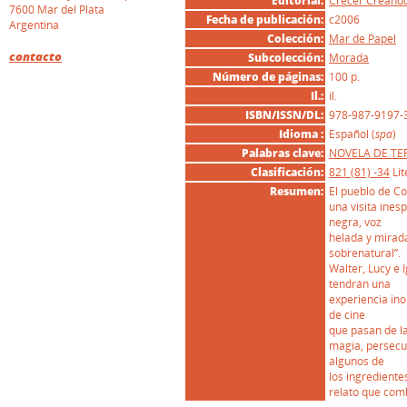
Editorial:
Crecer Creand
7600 Mar del Plata
Fecha de publicación:
c2006
Argentina
Colección:
Mar de Papel
contacto
Subcolección:
Morada
Número de páginas:
100 p.
Il.:
il.
ISBN/ISSN/DL:
978-987-9197-
Idioma :
Español (
spa
)
Palabras clave:
NOVELA DE TE
Clasificación:
821 (81) -34
Li
Resumen:
El pueblo de C
una visita ines
negra, voz
helada y mirada
sobrenatural”.
Walter, Lucy e 
tendrán una
experiencia ino
de cine
que pasan de la
magia, persecu
algunos de
los ingredient
relato que comb