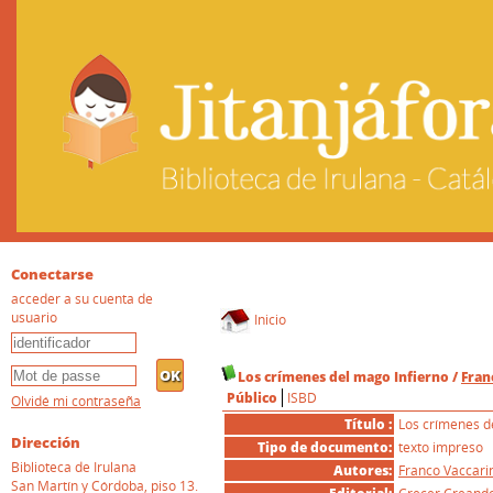
Conectarse
acceder a su cuenta de
usuario
Inicio
Los crímenes del mago Infierno
/
Fran
Público
ISBD
Olvidé mi contraseña
Título :
Los crímenes d
Dirección
Tipo de documento:
texto impreso
Biblioteca de Irulana
Autores:
Franco Vaccarin
San Martín y Córdoba, piso 13.