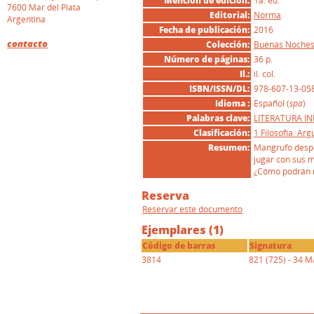
Mención de edición:
1a. ed.
7600 Mar del Plata
Editorial:
Norma
Argentina
Fecha de publicación:
2016
contacto
Colección:
Buenas Noche
Número de páginas:
36 p.
Il.:
il. col.
ISBN/ISSN/DL:
978-607-13-05
Idioma :
Español (
spa
)
I
Palabras clave:
LITERATURA IN
Clasificación:
1 Filosofía. Ar
Resumen:
Mangrufo despe
jugar con sus m
¿Cómo podrán r
Reserva
Reservar este documento
Ejemplares (1)
Código de barras
Signatura
3814
821 (725) - 34 