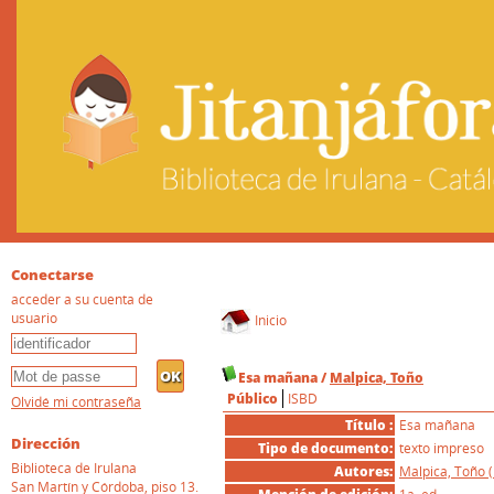
Conectarse
acceder a su cuenta de
usuario
Inicio
Esa mañana
/
Malpica, Toño
Público
ISBD
Olvidé mi contraseña
Título :
Esa mañana
Dirección
Tipo de documento:
texto impreso
Biblioteca de Irulana
Autores:
Malpica, Toño 
San Martín y Córdoba, piso 13.