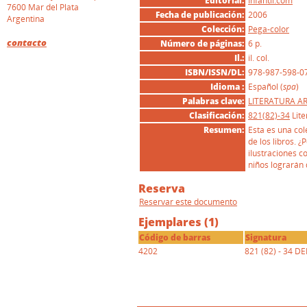
Editorial:
Infantil.com
7600 Mar del Plata
Fecha de publicación:
2006
Argentina
Colección:
Pega-color
contacto
Número de páginas:
6 p.
Il.:
il. col.
ISBN/ISSN/DL:
978-987-598-0
Idioma :
Español (
spa
)
I
Palabras clave:
LITERATURA A
Clasificación:
821(82)-34
Lit
Resumen:
Esta es una col
de los libros. 
ilustraciones c
niños lograrán d
Reserva
Reservar este documento
Ejemplares (1)
Código de barras
Signatura
4202
821 (82) - 34 D