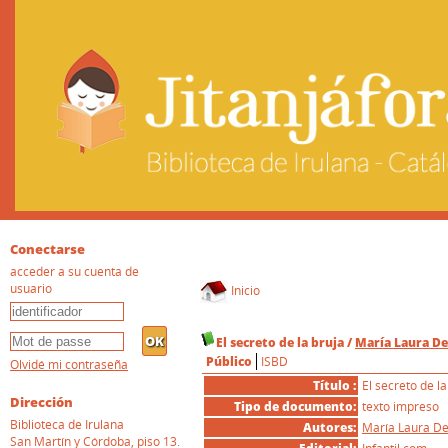
Conectarse
acceder a su cuenta de
usuario
Inicio
El secreto de la bruja
/
María Laura D
Público
ISBD
Olvidé mi contraseña
Título :
El secreto de la
Dirección
Tipo de documento:
texto impreso
Biblioteca de Irulana
Autores:
María Laura De
San Martín y Córdoba, piso 13.