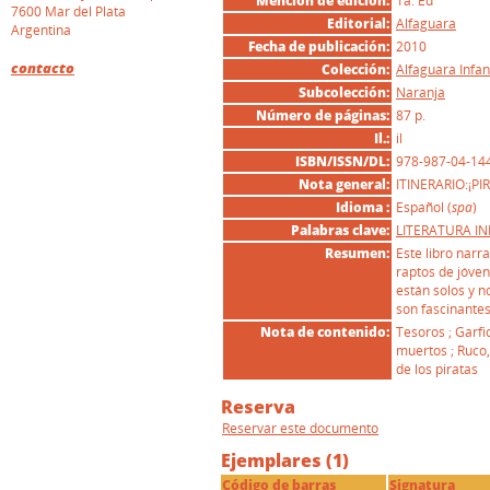
Mención de edición:
1a. Ed
7600 Mar del Plata
Editorial:
Alfaguara
Argentina
Fecha de publicación:
2010
contacto
Colección:
Alfaguara Infant
Subcolección:
Naranja
Número de páginas:
87 p.
Il.:
il
ISBN/ISSN/DL:
978-987-04-14
Nota general:
ITINERARIO:¡PIR
Idioma :
Español (
spa
)
I
Palabras clave:
LITERATURA IN
Resumen:
Este libro narr
raptos de jóven
están solos y n
son fascinantes
Nota de contenido:
Tesoros ; Garfio
muertos ; Ruco,
de los piratas
Reserva
Reservar este documento
Ejemplares (1)
Código de barras
Signatura