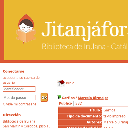
Conectarse
acceder a su cuenta de
usuario
Inicio
Garfios
/
Marcelo Birmajer
Público
ISBD
Olvidé mi contraseña
Título :
Garfios
Dirección
Tipo de documento:
texto impreso
Biblioteca de Irulana
Autores:
Marcelo Birmaj
San Martín y Córdoba, piso 13.