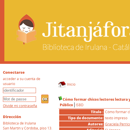
Conectarse
acceder a su cuenta de
usuario
Inicio
Cómo formar chicos lectores lectura 
Público
ISBD
Olvidé mi contraseña
Título :
Cómo formar chi
Dirección
Tipo de documento:
texto impreso
Biblioteca de Irulana
Autores:
Graciela Perric
San Martín y Córdoba, piso 13.