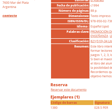
Editorial:
El Ateneo
7600 Mar del Plata
Fecha de publicación:
c1994
Argentina
Número de páginas:
88 p.
contacto
Dimensiones:
Texto impreso.
ISBN/ISSN/DL:
978-950-02-73
Idioma :
Español (
spa
)
Palabras clave:
PROMOCIÓN DE
ENSEÑANZA
L
Clasificación:
821(510)-34 Li
Resumen:
Este libro inte
formar lectores
Juegos 1, 2, 3, 
Si bien el maes
el libro del al
la posibilidad 
Recordemos que 
objetivo hemos
Reserva
Reservar este documento
Ejemplares (1)
Código de barras
Signatura
1380
028.5 PER