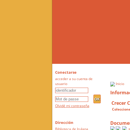
Conectarse
acceder a su cuenta de
usuario
Inicio
Informac
Crecer 
Olvidé mi contraseña
Coleccione
Document
Dirección
Biblioteca de Irulana