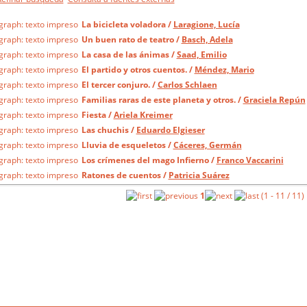
La bicicleta voladora
/
Laragione, Lucía
Un buen rato de teatro
/
Basch, Adela
La casa de las ánimas
/
Saad, Emilio
El partido y otros cuentos.
/
Méndez, Mario
El tercer conjuro.
/
Carlos Schlaen
Familias raras de este planeta y otros.
/
Graciela Repún
Fiesta
/
Ariela Kreimer
Las chuchis
/
Eduardo Elgieser
Lluvia de esqueletos
/
Cáceres, Germán
Los crímenes del mago Infierno
/
Franco Vaccarini
Ratones de cuentos
/
Patricia Suárez
1
(1 - 11 / 11)