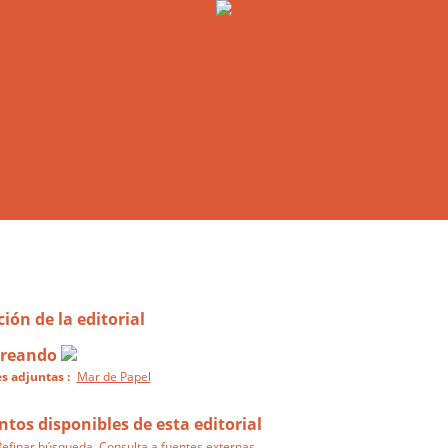
ión de la editorial
Creando
s adjuntas :
Mar de Papel
os disponibles de esta editorial
Refinar búsqueda
Consulta a fuentes externas