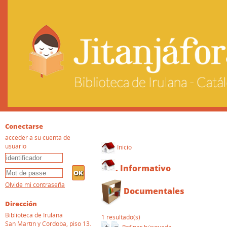
Conectarse
acceder a su cuenta de
usuario
Inicio
.
Informativo
Olvidé mi contraseña
Documentales
Dirección
Biblioteca de Irulana
1 resultado(s)
San Martín y Córdoba, piso 13.