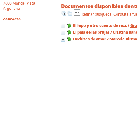
7600 Mar del Plata
Documentos disponibles dentr
Argentina
Refinar búsqueda
Consulta a fu
contacto
El hipo y otro cuento de risa.
/
Gra
El país de las brujas
/
Cristina Ban
Hechizos de amor
/
Marcelo Birma