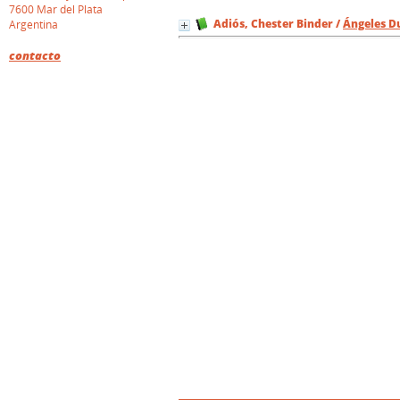
7600 Mar del Plata
Adiós, Chester Binder
/
Ángeles D
Argentina
contacto