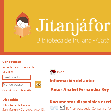
Conectarse
acceder a su cuenta de
usuario
Inicio
Información del autor
Autor Anabel Fernández Rey
Olvidé mi contraseña
Dirección
Documentos disponibles escri
Biblioteca de Irulana
Refinar búsqueda
Consulta a fu
San Martín y Córdoba, piso 13.