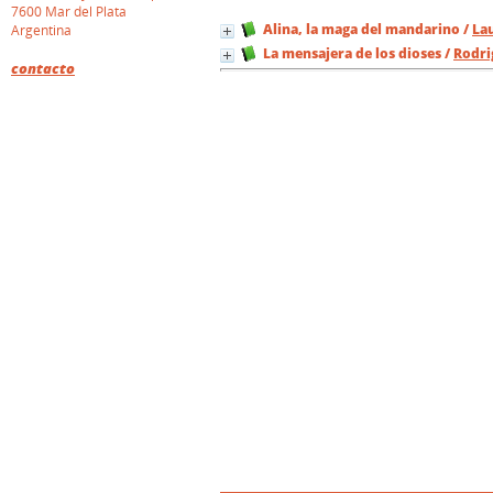
7600 Mar del Plata
Alina, la maga del mandarino
/
La
Argentina
La mensajera de los dioses
/
Rodri
contacto