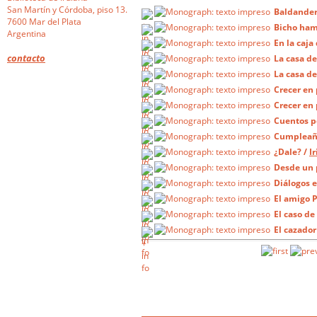
San Martín y Córdoba, piso 13.
Baldande
7600 Mar del Plata
Bicho ham
Argentina
En la caja
contacto
La casa de
La casa de
Crecer en
Crecer en
Cuentos po
Cumpleaño
¿Dale?
/
Ir
Desde un 
Diálogos 
El amigo P
El caso de
El cazador