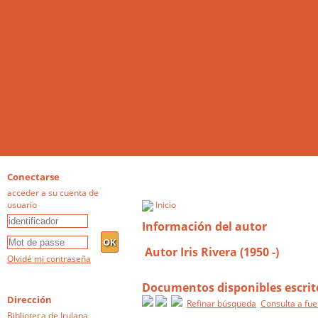
Conectarse
acceder a su cuenta de
usuario
Inicio
Información del autor
Autor Iris Rivera (1950 -)
Olvidé mi contraseña
Documentos disponibles escrito
Dirección
Refinar búsqueda
Consulta a fue
Biblioteca de Irulana