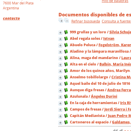
Hilo de palabras
7600 Mar del Plata
Argentina
Documentos disponibles de est
contacto
Refinar búsqueda
Consulta a fuente
999 grullas y un loro
/
Silvia Schuj
Abel regala soles
/
Istvan
Abuelo Peluca
/
Fogelström, Kare
Aladino y la lámpara maravillosa
Alina, maga del mandarino
/
Laur
Alta en el cielo
/
Balbín, María Iné
Amor de los quince años, Marilyn
Anselmo tobillolargo
/
Cristina M
Aquel baile del 10 de julio de 1816
Aunque diga fresas
/
Andrea Ferra
Azulunala
/
Ángeles Durini
En la caja de herramientas
/
Iris R
Campos de fresas
/
Jordi Sierra i 
Capitán Mediavista
/
Juan Pedro 
Cartoneros al espacio
/
Galdames,