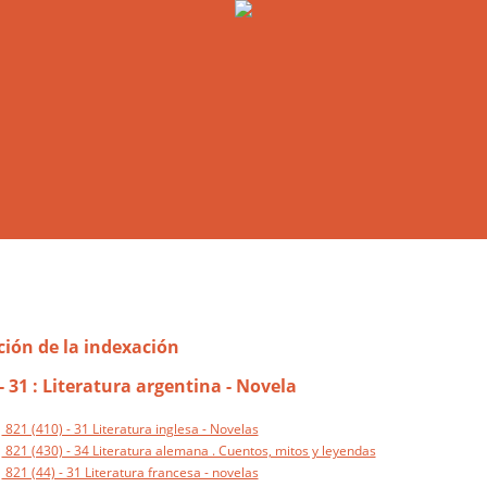
ión de la indexación
 - 31 : Literatura argentina - Novela
821 (410) - 31 Literatura inglesa - Novelas
821 (430) - 34 Literatura alemana . Cuentos, mitos y leyendas
821 (44) - 31 Literatura francesa - novelas