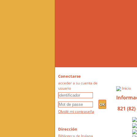
Conectarse
acceder a su cuenta de
usuario
Inicio
Informac
821 (82)
Olvidé mi contraseña
Dirección
Biblioteca de Irulana