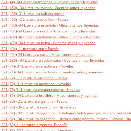
821 (44)-34 Literatura francesa - Cuentos, mitos y leyendas
821 (450) - 34 Litertura italiana - Cuentos, mitos, leyendas
821 (450)- 31 Literatura italiana novela
821 (460) - 2 Literatura española - Teatro
821 (460) -34 Literatura española - Mitos, cuentos, leyendas
821 (481)-34 Literatura nórdica. Cuentos,mitos y leyendas
821 (492) 34 Lteratura holandesa - Mitos, cuentos y leyendas
821 (493) -34 Literatura belga - Cuentos, mitos y leyendas
821 (494)-1-Literatura suiza-Poesía
821 (494)-34 Literatura suiza - Mitos, cuentos y leyendas
821 (680) - 34 Literatura sudafricana - Cuentos, mitos, leyendas
821 (71)- 31 Literatura canadiense - Novelas
821 (71)- 34 Literatura canadiense - Cuentos, mitos y leyendas
821 (72) - 1 Literatura mexicana - Poesía
821 (72) -31 Literatura mexicana - Novelas
821 (73)-31 Lietartura estadounidense - Novelas
821 (81) -34 Literatura brasilera - Mitos, cuentos y leyendas
821 (82) - 2 Literatura argentina - Teatro
821 (82) - 36 Literatura argentina - Historietas
821 (82) - 82 Literatura argentina - Antologías Antologías que reúnen diversas ti
821 (82) - 94 Literatura argentina - Historia como género literario. Crónicas. Dia
821 (82) :1 Literatura argentina. Filosofía
821 (82)- 82 Literatura argentina - Antología