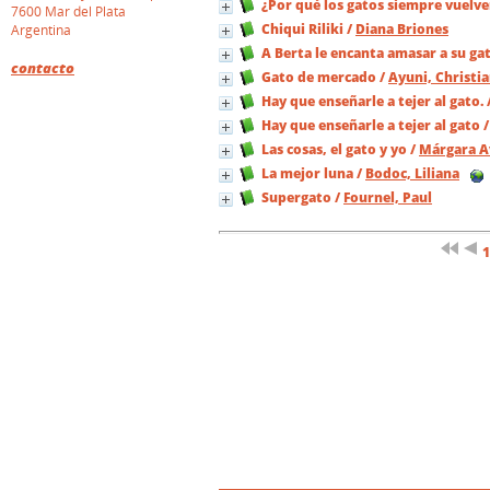
¿Por qué los gatos siempre vuelve
7600 Mar del Plata
Chiqui Riliki
/
Diana Briones
Argentina
A Berta le encanta amasar a su gat
contacto
Gato de mercado
/
Ayuni, Christi
Hay que enseñarle a tejer al gato.
Hay que enseñarle a tejer al gato
Las cosas, el gato y yo
/
Márgara A
La mejor luna
/
Bodoc, Liliana
Supergato
/
Fournel, Paul
1