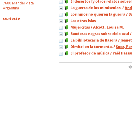
El desertor [y otros relatos sobre
7600 Mar del Plata
La guerra de los minúsculos.
/
And
Argentina
Los niños no quieren la guerra
/
Ba
contacto
Las otras islas
Mujercitas
/
Alcott, Louisa M.
Banderas negras sobre cielo azul
La bibliotecaria de Basora
/
Jeane
Dimitri en la tormenta.
/
Suez, Per
El profesor de música
/
Yaël Hassa