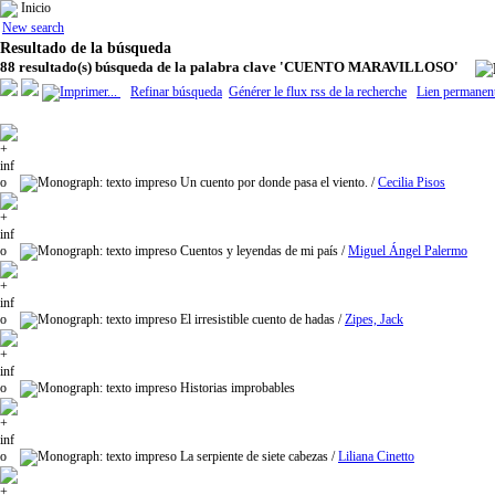
Inicio
New search
Resultado de la búsqueda
88 resultado(s) búsqueda de la palabra clave 'CUENTO MARAVILLOSO'
Refinar búsqueda
Générer le flux rss de la recherche
Lien permanent
Un cuento por donde pasa el viento.
/
Cecilia Pisos
Cuentos y leyendas de mi país
/
Miguel Ángel Palermo
El irresistible cuento de hadas
/
Zipes, Jack
Historias improbables
La serpiente de siete cabezas
/
Liliana Cinetto