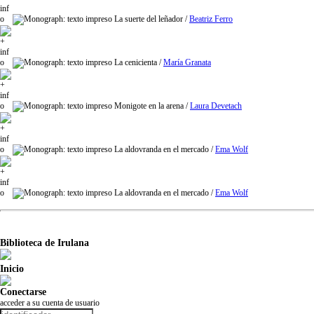
La suerte del leñador
/
Beatriz Ferro
La cenicienta
/
María Granata
Monigote en la arena
/
Laura Devetach
La aldovranda en el mercado
/
Ema Wolf
La aldovranda en el mercado
/
Ema Wolf
Biblioteca de Irulana
Inicio
Conectarse
acceder a su cuenta de usuario