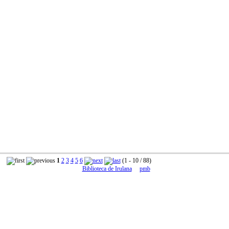
1
2
3
4
5
6
(1 - 10 / 88)
Biblioteca de Irulana
pmb