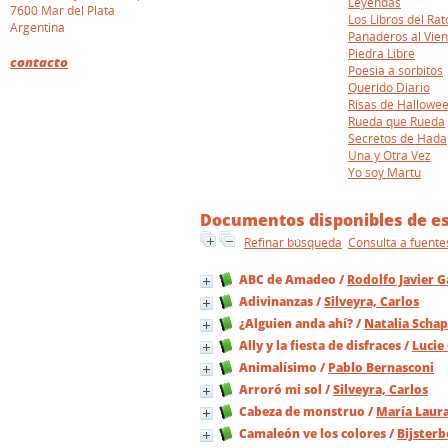
Leyendas
7600 Mar del Plata
Los Libros del Rat
Argentina
Panaderos al Vien
Piedra Libre
contacto
Poesia a sorbitos
Querido Diario
Risas de Hallowe
Rueda que Rueda
Secretos de Hada
Una y Otra Vez
Yo soy Martu
Documentos disponibles de est
Refinar búsqueda
Consulta a fuente
ABC de Amadeo
/
Rodolfo Javier G
Adivinanzas
/
Silveyra, Carlos
¿Alguien anda ahí?
/
Natalia Schap
Ally y la fiesta de disfraces
/
Lucie
Animalísimo
/
Pablo Bernasconi
Arroró mi sol
/
Silveyra, Carlos
Cabeza de monstruo
/
María Laur
Camaleón ve los colores
/
Bijsterb