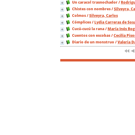
Un caracol trasnochador
/
Rodrig
Chistes con nombres
/
Silveyra, C
Colmos
/
Silveyra, Carlos
Cómplices
/
Lydia Carreras de Sos
Cucú-cucú la rana
/
María Inés Bo
Cuentos con escobas
/
Cecilia Piso
Diario de un monstruo
/
Valeria D